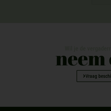
neem 
Wil je de vergader
Vraag beschi