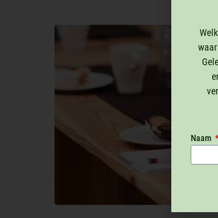
Welk
waar
Gele
e
ve
Naam