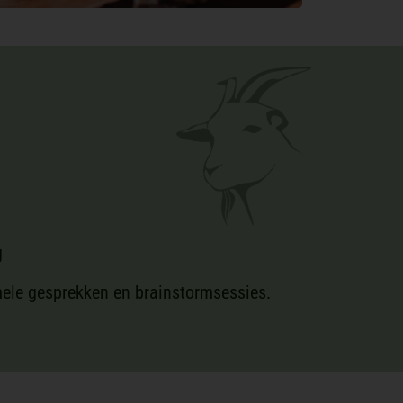
g
rmele gesprekken en brainstormsessies.