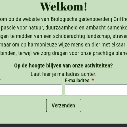
Welkom!
Catering
om op de website van Biologische geitenboerderij Grifth
 passie voor natuur, duurzaamheid en ambacht samenk
Voor een complete ervarin
gen te midden van een schilderachtig landschap, streve
gezonde snacks tot een ui
rnaar om op harmonieuze wijze mens en dier met elkaar 
dat jullie niets tekort kom
rbinden, terwijl we zorg dragen voor onze prachtige plane
Per dagdeel bieden wi
Op de hoogte blijven van onze activiteiten?
€ 7,50 per gast. Bij d
Laat hier je mailadres achter:
E-mailadres
lokaal gemaakte Bok
Ook kunnen we lunch 
aanvraag.
Verzenden
Indien gewenst is ook
Prijzen hiervan zijn 