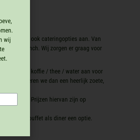
oeve,
omen.
g bieden wij ook cateringopties aan. Van
n wij
tgebreide lunch. Wij zorgen er graag voor
te
en!
et.
j onbeperkt koffie / thee / water aan voor
e koffie serveren we dan een heerlijk zoete,
kenpoot.
aanbieden. Prijzen hiervan zijn op
 een warm buffet als diner een optie.
op aanvraag.