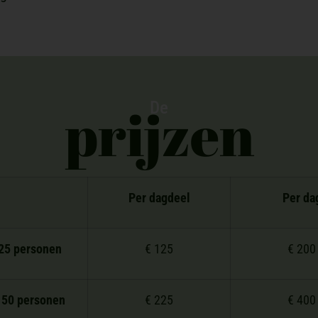
prijzen
De
Per dagdeel
Per da
 25 personen
€ 125
€ 200
t 50 personen
€ 225
€ 400