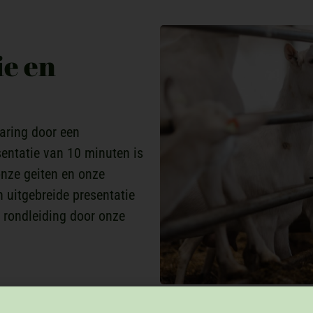
ie en
aring door een
sentatie van 10 minuten is
onze geiten en onze
 uitgebreide presentatie
 rondleiding door onze