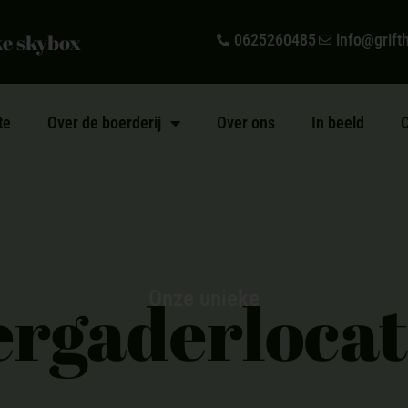
ke skybox
0625260485
info@grift
te
Over de boerderij
Over ons
In beeld
C
ergaderlocat
Onze unieke