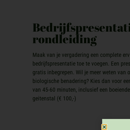
Bedrijfspresentat
rondleiding
Maak van je vergadering een complete erv
bedrijfspresentatie toe te voegen. Een pre
gratis inbegrepen. Wil je meer weten van 
biologische benadering? Kies dan voor een
van 45-60 minuten, inclusief een boeiende
geitenstal (€ 100,-)